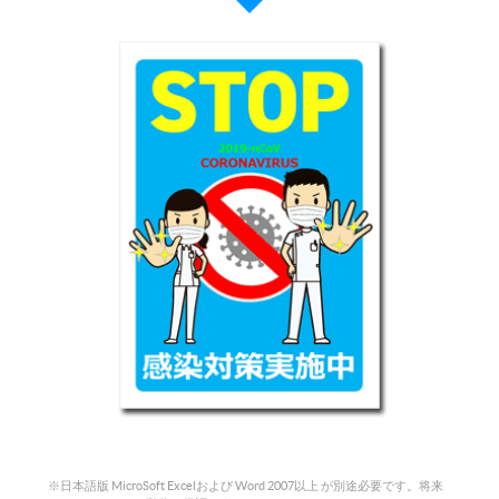
※日本語版 MicroSoft Excelおよび Word 2007以上 が別途必要です。将来